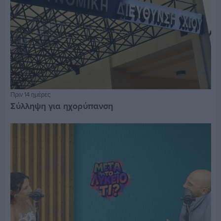
Πριν 14 ημέρες
Σύλληψη για ηχορύπανση