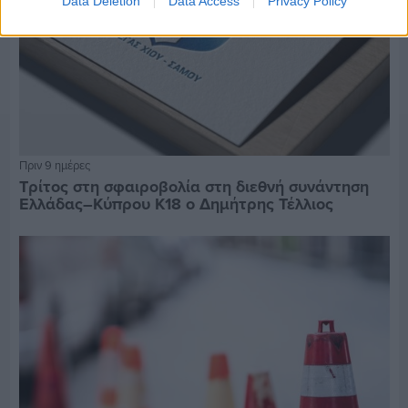
Data Deletion
Data Access
Privacy Policy
Πριν 9 ημέρες
Τρίτος στη σφαιροβολία στη διεθνή συνάντηση
Ελλάδας–Κύπρου Κ18 ο Δημήτρης Τέλλιος