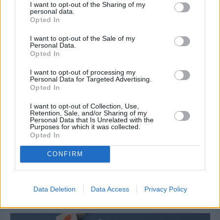
Διαφήμιση
I want to opt-out of the Sharing of my
personal data.
Opted In
I want to opt-out of the Sale of my
Personal Data.
Opted In
I want to opt-out of processing my
Personal Data for Targeted Advertising.
Opted In
I want to opt-out of Collection, Use,
Retention, Sale, and/or Sharing of my
Personal Data that Is Unrelated with the
Purposes for which it was collected.
Opted In
CONFIRM
Πριν 3 ημέρες
Ώρα να επιστρέψει η Δημοτική Αστυνομία στη
Data Deletion
Data Access
Privacy Policy
Χίο