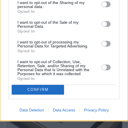
I want to opt-out of the Sharing of my
personal data.
Opted In
I want to opt-out of the Sale of my
Personal Data.
Opted In
Πριν 5 ημέρες
I want to opt-out of processing my
Μία μικρή αλλά αναγκαία ανάπαυλα για την
Personal Data for Targeted Advertising.
ομάδα του «Πολίτη»
Opted In
I want to opt-out of Collection, Use,
Retention, Sale, and/or Sharing of my
Personal Data that Is Unrelated with the
Purposes for which it was collected.
Opted In
CONFIRM
Data Deletion
Data Access
Privacy Policy