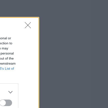
sonal or
ection to
ou may
 personal
out of the
 downstream
B’s List of