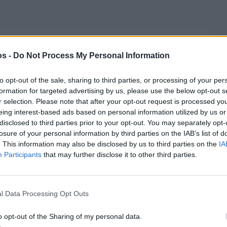
os -
Do Not Process My Personal Information
to opt-out of the sale, sharing to third parties, or processing of your per
formation for targeted advertising by us, please use the below opt-out s
r selection. Please note that after your opt-out request is processed y
eing interest-based ads based on personal information utilized by us or
disclosed to third parties prior to your opt-out. You may separately opt-
losure of your personal information by third parties on the IAB’s list of
. This information may also be disclosed by us to third parties on the
IA
Participants
that may further disclose it to other third parties.
l Data Processing Opt Outs
Πριν 3 ημέρες
Ελαιοκομικό Μητρώο: Ξεκινά η
o opt-out of the Sharing of my personal data.
προετοιμασία των ελαιοπαραγωγών στη