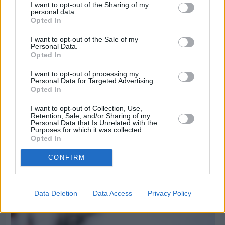
I want to opt-out of the Sharing of my
personal data.
Opted In
I want to opt-out of the Sale of my
Personal Data.
Opted In
I want to opt-out of processing my
Personal Data for Targeted Advertising.
Opted In
I want to opt-out of Collection, Use,
Retention, Sale, and/or Sharing of my
Personal Data that Is Unrelated with the
Purposes for which it was collected.
Opted In
Πριν 7 ημέρες
Τρίτος στη σφαιροβολία στη διεθνή συνάντηση
CONFIRM
Ελλάδας–Κύπρου Κ18 ο Δημήτρης Τέλλιος
Data Deletion
Data Access
Privacy Policy