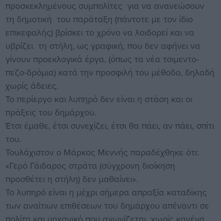
προσκεκλημένους συμπολίτες για να ανανεώσουν
τη δημοτική του παράταξη (πάντοτε με τον ίδιο
επικεφαλής) βρίσκει το χρόνο να λοιδορεί και να
υβρίζει τη στήλη, ως γραφική, που δεν αφήνει να
γίνουν προεκλογικά έργα, (όπως τα νέα τσιμεντο-
πεζο-δρόμια) κατά την προσφιλή του μέθοδο, δηλαδή
χωρίς άδειες.
Το περίεργο και λυπηρό δεν είναι η στάση και οι
πράξεις του δημάρχου.
Έτσι έμαθε, έτσι συνεχίζει, έτσι θα πάει, αν πάει, σπίτι
του.
Τουλάχιστον ο Μάρκος Μεννής παραδέχθηκε ότι:
«Γερό Γάιδαρος στράτα (σύγχρονη διοίκηση
προσθέτει η στήλη) δεν μαθαίνει».
Το λυπηρό είναι η μέχρι σήμερα απραξία καταδίκης
των αναίτιων επιθέσεων του δημάρχου απέναντι σε
πολίτη και μηχανικό που αγωνίζεται χωρίς κανένα