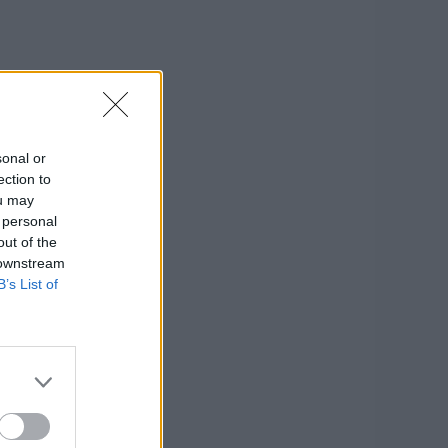
sonal or
ection to
ou may
 personal
out of the
 downstream
B’s List of