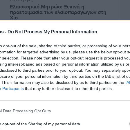
Ελαιοκομικό Μητρώο: Ξεκινά η
προετοιμασία των ελαιοπαραγωγών στη
Χίο
os -
Do Not Process My Personal Information
to opt-out of the sale, sharing to third parties, or processing of your per
formation for targeted advertising by us, please use the below opt-out s
r selection. Please note that after your opt-out request is processed y
eing interest-based ads based on personal information utilized by us or
disclosed to third parties prior to your opt-out. You may separately opt-
losure of your personal information by third parties on the IAB’s list of
. This information may also be disclosed by us to third parties on the
IA
Participants
that may further disclose it to other third parties.
Πριν 2 ημέρες
l Data Processing Opt Outs
Αδειάζουν τα νησιά – Το δημογραφικό στο
«κόκκινο»
o opt-out of the Sharing of my personal data.