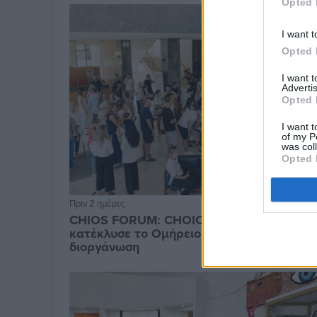
Opted 
I want t
Opted 
I want 
Advertis
Opted 
I want t
of my P
was col
Opted 
Πριν 2 ημέρες
CHIOS FORUM: CHOICES- Πλήθος κόσμου
κατέκλυσε το Ομήρειο για την μεγάλη
διοργάνωση