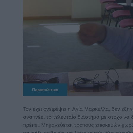
Παραπολιτικά
Τον έχει ονειρέψει η Αγία Μαρκέλλα, δεν εξηγ
αναπνέει το τελευταίο διάστημα με στόχο να 
πρέπει. Μηχανεύεται τρόπους επισκευών χωρί
παιχνίδι, επιδιώκει να λειτουργούν όλα εύρυθ