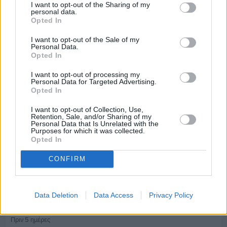
I want to opt-out of the Sharing of my
personal data.
Opted In
Πριν 5 ημέρες
Μία μικρή αλλά αναγκαία ανάπαυλα για την
I want to opt-out of the Sale of my
ομάδα του «Πολίτη»
Personal Data.
Opted In
I want to opt-out of processing my
Personal Data for Targeted Advertising.
Opted In
I want to opt-out of Collection, Use,
Retention, Sale, and/or Sharing of my
Personal Data that Is Unrelated with the
Purposes for which it was collected.
Opted In
CONFIRM
Data Deletion
Data Access
Privacy Policy
Πριν 5 ημέρες