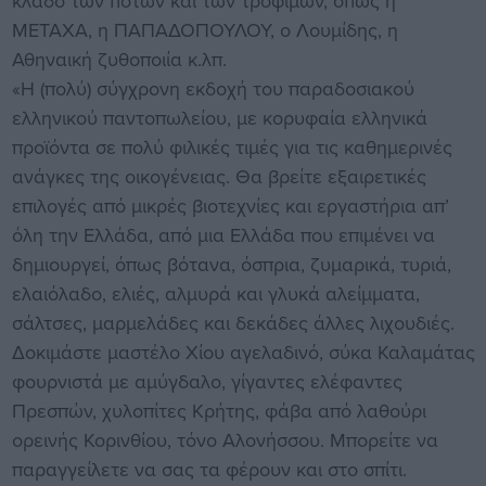
κλάδο των ποτών και των τροφίμων, όπως η
ΜΕΤΑΧΑ, η ΠΑΠΑΔΟΠΟΥΛΟΥ, ο Λουμίδης, η
Αθηναική ζυθοποιία κ.λπ.
«Η (πολύ) σύγχρονη εκδοχή του παραδοσιακού
ελληνικού παντοπωλείου, με κορυφαία ελληνικά
προϊόντα σε πολύ φιλικές τιμές για τις καθημερινές
ανάγκες της οικογένειας. Θα βρείτε εξαιρετικές
επιλογές από μικρές βιοτεχνίες και εργαστήρια απ’
όλη την Ελλάδα, από μια Ελλάδα που επιμένει να
δημιουργεί, όπως βότανα, όσπρια, ζυμαρικά, τυριά,
ελαιόλαδο, ελιές, αλμυρά και γλυκά αλείμματα,
σάλτσες, μαρμελάδες και δεκάδες άλλες λιχουδιές.
Δοκιμάστε μαστέλο Χίου αγελαδινό, σύκα Καλαμάτας
φουρνιστά με αμύγδαλο, γίγαντες ελέφαντες
Πρεσπών, χυλοπίτες Κρήτης, φάβα από λαθούρι
ορεινής Κορινθίου, τόνο Αλονήσσου. Μπορείτε να
παραγγείλετε να σας τα φέρουν και στο σπίτι.