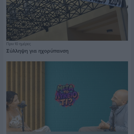
Πριν 10 ημέρες
Σύλληψη για ηχορύπανση