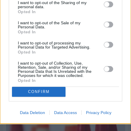
I want to opt-out of the Sharing of my
personal data.
Opted In
I want to opt-out of the Sale of my
Personal Data.
Opted In
Πριν 6 ημέρες
I want to opt-out of processing my
Τρίτος στη σφαιροβολία στη διεθνή συνάντηση
Personal Data for Targeted Advertising.
Ελλάδας–Κύπρου Κ18 ο Δημήτρης Τέλλιος
Opted In
I want to opt-out of Collection, Use,
Retention, Sale, and/or Sharing of my
Personal Data that Is Unrelated with the
Purposes for which it was collected.
Opted In
CONFIRM
Data Deletion
Data Access
Privacy Policy