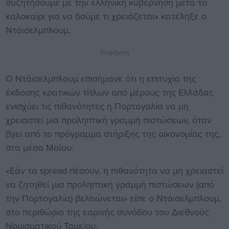
συζητήσουμε με την ελληνική κυβέρνηση μετά το
καλοκαίρι για να δούμε τι χρειάζεται» κατέληξε ο
Ντάισελμπλουμ.
Διαφήμιση
Ο Ντάισελμπλουμ επισήμανε ότι η επιτυχία της
έκδοσης κρατικών τίτλων από μέρους της Ελλάδας
ενισχύει τις πιθανότητες η Πορτογαλία να μη
χρειαστεί μια προληπτική γραμμή πιστώσεων, όταν
βγει από το πρόγραμμα στήριξης της οικονομίας της,
στα μέσα Μαΐου.
«Εάν τα spread πέσουν, η πιθανότητα να μη χρειαστεί
να ζητηθεί μια προληπτική γραμμή πιστώσεων (από
την Πορτογαλία) βελτιώνεται» είπε ο Ντάισελμπλουμ,
στο περιθώριο της εαρινής συνόδου του Διεθνούς
Νομισματικού Ταμείου.