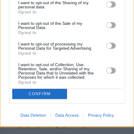
Πριν 3 ημέρες
I want to opt-out of the Sharing of my
70 χρόνια ιστορίας και συγκίνησης για το
personal data.
Opted In
Ανδρεάδειο Γυμνάσιο Βροντάδου
I want to opt-out of the Sale of my
Personal Data.
Opted In
I want to opt-out of processing my
Personal Data for Targeted Advertising.
Opted In
I want to opt-out of Collection, Use,
Retention, Sale, and/or Sharing of my
Personal Data that Is Unrelated with the
Purposes for which it was collected.
Opted In
CONFIRM
Data Deletion
Data Access
Privacy Policy
Πριν 3 ημέρες
Ο καιρός στη Χίο, σήμερα 3 Αυγούστου 2026