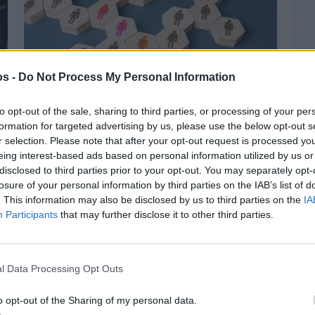
os -
Do Not Process My Personal Information
to opt-out of the sale, sharing to third parties, or processing of your per
formation for targeted advertising by us, please use the below opt-out s
r selection. Please note that after your opt-out request is processed y
eing interest-based ads based on personal information utilized by us or
Πριν 2 ημέρες
disclosed to third parties prior to your opt-out. You may separately opt-
Αδειάζουν τα νησιά – Το δημογραφικό στο
losure of your personal information by third parties on the IAB’s list of
«κόκκινο»
. This information may also be disclosed by us to third parties on the
IA
Participants
that may further disclose it to other third parties.
l Data Processing Opt Outs
o opt-out of the Sharing of my personal data.