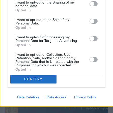
I want to opt-out of the Sharing of my
personal data.
Opted In
I want to opt-out of the Sale of my
Personal Data.
Opted In
I want to opt-out of processing my
Personal Data for Targeted Advertising.
Opted In
Πριν 3 ημέρες
I want to opt-out of Collection, Use,
70 χρόνια ιστορίας και συγκίνησης για το
Retention, Sale, and/or Sharing of my
Ανδρεάδειο Γυμνάσιο Βροντάδου
Personal Data that Is Unrelated with the
Purposes for which it was collected.
Opted In
CONFIRM
Data Deletion
Data Access
Privacy Policy