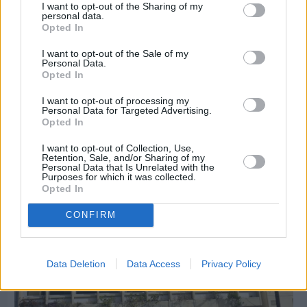
I want to opt-out of the Sharing of my
personal data.
Opted In
I want to opt-out of the Sale of my
Personal Data.
Πριν 6 ημέρες
Opted In
30 Ιουλίου - Διεθνής Ημέρα Φιλίας: Η δύναμη
I want to opt-out of processing my
των ανθρώπινων σχέσεων στην ψυχική υγεία
Personal Data for Targeted Advertising.
Opted In
I want to opt-out of Collection, Use,
Retention, Sale, and/or Sharing of my
Personal Data that Is Unrelated with the
Purposes for which it was collected.
Opted In
CONFIRM
Data Deletion
Data Access
Privacy Policy