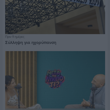
Πριν 11 ημέρες
Σύλληψη για ηχορύπανση