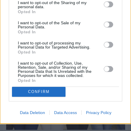
I want to opt-out of the Sharing of my
personal data.
Opted In
Πριν 8 ημέρες
I want to opt-out of the Sale of my
5ημερη εκδρομή σε Προύσα - Κωνσταντινούπολη
Personal Data.
με το Sunrise Tours
Opted In
I want to opt-out of processing my
Personal Data for Targeted Advertising.
Opted In
I want to opt-out of Collection, Use,
Retention, Sale, and/or Sharing of my
Personal Data that Is Unrelated with the
Purposes for which it was collected.
Opted In
CONFIRM
Data Deletion
Data Access
Privacy Policy