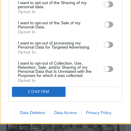
I want to opt-out of the Sharing of my
personal data.
Opted In
I want to opt-out of the Sale of my
Personal Data.
Πριν 9 ημέρες
Opted In
30 Ιουλίου - Διεθνής Ημέρα Φιλίας: Η δύναμη
I want to opt-out of processing my
των ανθρώπινων σχέσεων στην ψυχική υγεία
Personal Data for Targeted Advertising.
Opted In
I want to opt-out of Collection, Use,
Retention, Sale, and/or Sharing of my
Personal Data that Is Unrelated with the
Purposes for which it was collected.
Opted In
CONFIRM
Data Deletion
Data Access
Privacy Policy