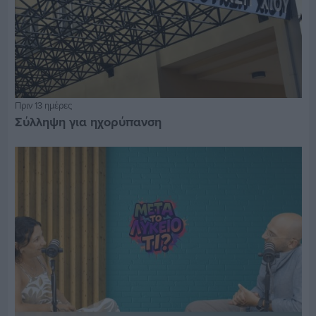
Πριν 13 ημέρες
Σύλληψη για ηχορύπανση