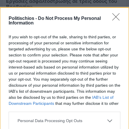
Εργασίες ασφαλτόστρωσης σε τρεις οδούς του
Βαρβασίου
Politischios -
Do Not Process My Personal
Information
If you wish to opt-out of the sale, sharing to third parties, or
processing of your personal or sensitive information for
targeted advertising by us, please use the below opt-out
section to confirm your selection. Please note that after your
opt-out request is processed you may continue seeing
interest-based ads based on personal information utilized by
us or personal information disclosed to third parties prior to
your opt-out. You may separately opt-out of the further
disclosure of your personal information by third parties on the
IAB’s list of downstream participants. This information may
also be disclosed by us to third parties on the
IAB’s List of
Downstream Participants
that may further disclose it to other
Πριν 6 ημέρες
third parties.
Διακοπές ρεύματος: Συνασπισμό των
επιχειρήσεων προτείνει το Επιμελητήριο
Personal Data Processing Opt Outs