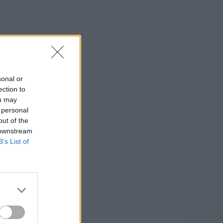
sonal or
ection to
ou may
 personal
out of the
 downstream
B’s List of