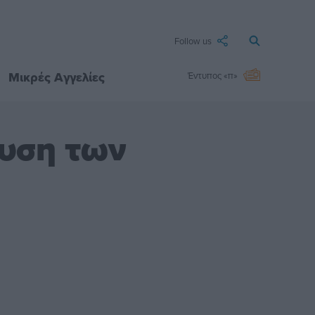
Follow us
Μικρές Αγγελίες
Έντυπος «π»
λυση των