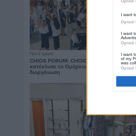
Opted 
I want t
Opted 
I want 
Advertis
Opted 
Πριν 2 ημέρες
I want t
of my P
CHIOS FORUM: CHOICES- Πλήθος κόσμου
was col
κατέκλυσε το Ομήρειο για την μεγάλη
Opted 
διοργάνωση