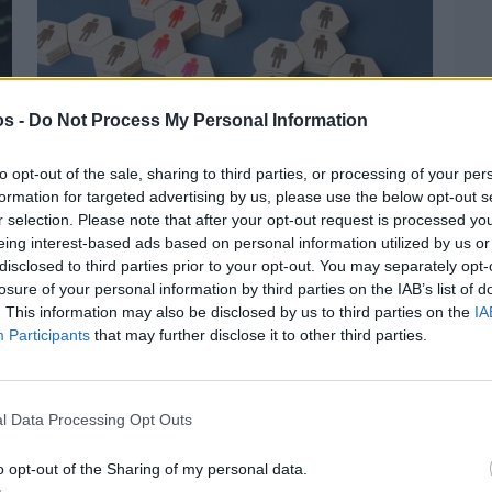
os -
Do Not Process My Personal Information
to opt-out of the sale, sharing to third parties, or processing of your per
formation for targeted advertising by us, please use the below opt-out s
r selection. Please note that after your opt-out request is processed y
eing interest-based ads based on personal information utilized by us or
disclosed to third parties prior to your opt-out. You may separately opt-
losure of your personal information by third parties on the IAB’s list of
Πριν 2 ημέρες
. This information may also be disclosed by us to third parties on the
IA
Αδειάζουν τα νησιά – Το δημογραφικό στο
«κόκκινο»
Participants
that may further disclose it to other third parties.
l Data Processing Opt Outs
o opt-out of the Sharing of my personal data.