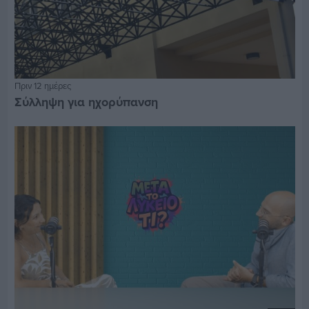
Πριν 12 ημέρες
Σύλληψη για ηχορύπανση