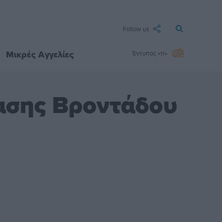
Follow us
Μικρές Αγγελίες
Έντυπος «π»
τασης Βροντάδου