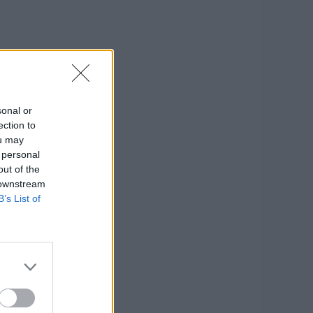
sonal or
ection to
ou may
 personal
out of the
 downstream
B’s List of