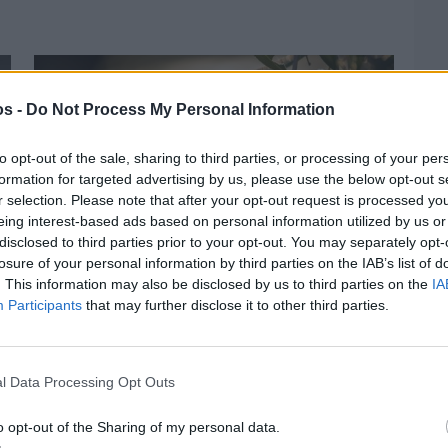
os -
Do Not Process My Personal Information
to opt-out of the sale, sharing to third parties, or processing of your per
formation for targeted advertising by us, please use the below opt-out s
r selection. Please note that after your opt-out request is processed y
eing interest-based ads based on personal information utilized by us or
disclosed to third parties prior to your opt-out. You may separately opt-
losure of your personal information by third parties on the IAB’s list of
. This information may also be disclosed by us to third parties on the
IA
Participants
that may further disclose it to other third parties.
Πριν 3 ημέρες
Ελαιοκομικό Μητρώο: Ξεκινά η
προετοιμασία των ελαιοπαραγωγών στη
l Data Processing Opt Outs
Χίο
o opt-out of the Sharing of my personal data.