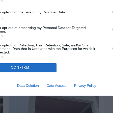
In
o opt-out of the Sale of my Personal Data.
In
to opt-out of processing my Personal Data for Targeted
ing.
In
o opt-out of Collection, Use, Retention, Sale, and/or Sharing
ersonal Data that Is Unrelated with the Purposes for which it
lected.
In
Πριν 3 ημέρες
CONFIRM
Αδειάζουν τα νησιά – Το δημογραφικό στο
«κόκκινο»
Data Deletion
Data Access
Privacy Policy