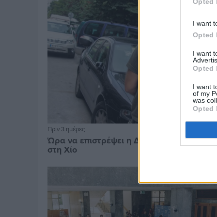
Opted 
I want t
Opted 
I want 
Advertis
Opted 
I want t
of my P
was col
Opted 
Πριν 3 ημέρες
Ώρα να επιστρέψει η Δημοτική Αστυνομία
στη Χίο