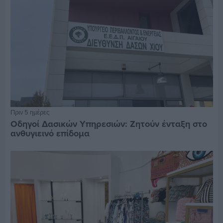
Πριν 5 ημέρες
Οδηγοί Δασικών Υπηρεσιών: Ζητούν ένταξη στο
ανθυγιεινό επίδομα