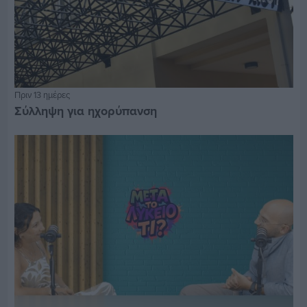
Πριν 13 ημέρες
Σύλληψη για ηχορύπανση