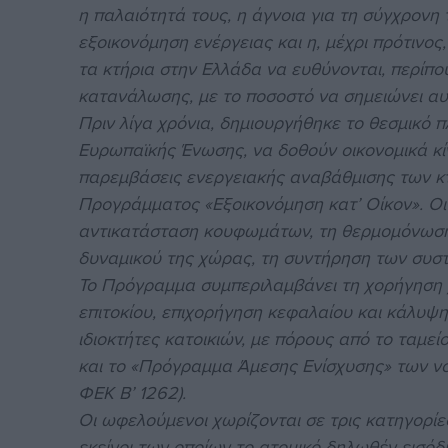
η παλαιότητά τους, η άγνοια για τη σύγχρονη 
εξοικονόμηση ενέργειας και η, μέχρι πρότινος
τα κτήρια στην Ελλάδα να ευθύνονται, περίπο
κατανάλωσης, με το ποσοστό να σημειώνει αυξ
Πριν λίγα χρόνια, δημιουργήθηκε το θεσμικό 
Ευρωπαϊκής Ένωσης, να δοθούν οικονομικά κ
παρεμβάσεις ενεργειακής αναβάθμισης των κτ
Προγράμματος «Εξοικονόμηση κατ’ Οίκον». Οι
αντικατάσταση κουφωμάτων, τη θερμομόνωση,
δυναμικού της χώρας, τη συντήρηση των συστ
Το Πρόγραμμα συμπεριλαμβάνει τη χορήγηση 
επιτοκίου, επιχορήγηση κεφαλαίου και κάλυψ
ιδιοκτήτες κατοικιών, με πόρους από το ταμε
και το «Πρόγραμμα Άμεσης Ενίσχυσης» των νο
ΦΕΚ Β’ 1262).
Οι ωφελούμενοι χωρίζονται σε τρις κατηγορί
εκείνοι των οποίων το ατομικό δηλωθέν εισόδ