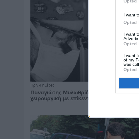
Opted 
I want t
Opted 
I want 
Advertis
Opted 
I want t
of my P
was col
Opted 
Πριν 4 ημέρες
Παναγιώτης Μυλωθρίδης: Η πλαστική
χειρουργική με επίκεντρο τον άνθρωπο