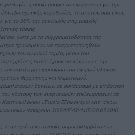
τεχνολογία, η οποία μπορεί να εφαρμοστεί για την
, έλλειψη σχετικής νομοθεσίας. Το αποτέλεσμα είναι,
υ, για το 36% της συνολικής ενεργειακής
ητικές τάσεις.
πλαίσιο, ώστε με τη συγχρηματοδότηση της
ίνητρα προκειμένου να πραγματοποιηθούν
ηρίων του οικιακού τομέα, μέσω του
 παρεμβάσεις αυτές έχουν να κάνουν με την
 την καλύτερη αξιοποίηση του υψηλού ηλιακού
ημάτων θέρμανσης και κλιματισμού.
χαμηλότοκων δανείων, σε συνδυασμό με επιδότηση
η του κόστους των ενεργειακών επιθεωρήσεων σε
ίο Χαρτοφυλακίου «Ταμείο Εξοικονομώ κατ’ οίκον»
ικοκυριών (απόφαση 31654/ΕΥΘΥ1415/20.07.2010,
ες. Στην πρώτη κατηγορία, συμπεριλαμβάνονται
ημα δεν ξεπερνά τις 12.000 € ή το οικογενειακό