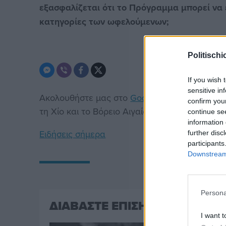
εξασφαλίζεται ότι το Πρόγραμμα μπορεί να ε
κατηγορίες των ωφελούμενων;
Politischi
If you wish 
sensitive in
Ακολουθήστε μας στο
Google News
. Μπείτε 
confirm you
τη Χίο και το Βόρειο Αιγαίο.
continue se
information 
Ειδήσεις σήμερα
further disc
participants
Downstream 
Persona
ΔΙΑΒΑΣΤΕ ΕΠΙΣΗΣ
I want t