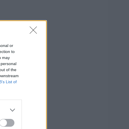
sonal or
ection to
ou may
 personal
out of the
 downstream
B’s List of