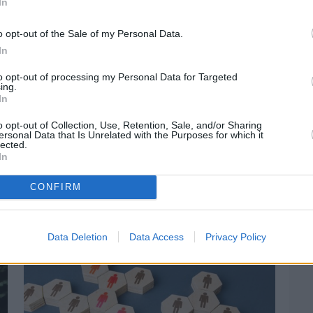
In
o opt-out of the Sale of my Personal Data.
In
to opt-out of processing my Personal Data for Targeted
ing.
In
o opt-out of Collection, Use, Retention, Sale, and/or Sharing
ersonal Data that Is Unrelated with the Purposes for which it
lected.
In
CONFIRM
Πριν 5 ημέρες
Ελαιοκομικό Μητρώο: Ξεκινά η
προετοιμασία των ελαιοπαραγωγών στη
Χίο
Data Deletion
Data Access
Privacy Policy