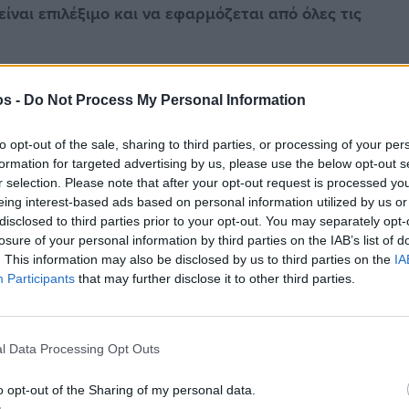
ίναι επιλέξιμο και να εφαρμόζεται από όλες τις
os -
Do Not Process My Personal Information
to opt-out of the sale, sharing to third parties, or processing of your per
formation for targeted advertising by us, please use the below opt-out s
στην
Viber ομάδα
μας και δείτε όλες τις ειδήσεις από
r selection. Please note that after your opt-out request is processed y
eing interest-based ads based on personal information utilized by us or
disclosed to third parties prior to your opt-out. You may separately opt-
losure of your personal information by third parties on the IAB’s list of
. This information may also be disclosed by us to third parties on the
IA
Participants
that may further disclose it to other third parties.
l Data Processing Opt Outs
o opt-out of the Sharing of my personal data.