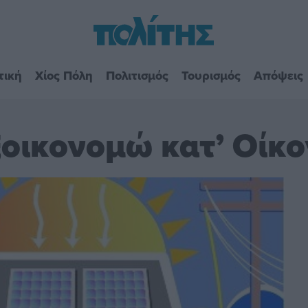
τική
Χίος Πόλη
Πολιτισμός
Τουρισμός
Απόψεις
οικονομώ κατ’ Οίκο