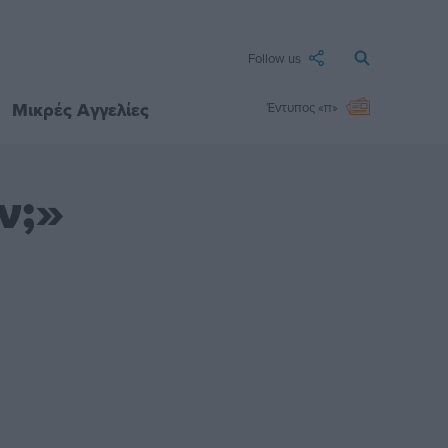
Follow us
Μικρές Αγγελίες
Έντυπος «π»
ν;»