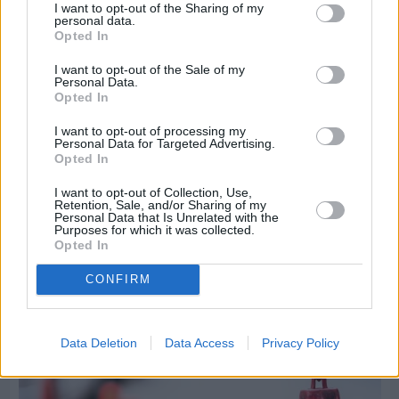
I want to opt-out of the Sharing of my
personal data.
Opted In
I want to opt-out of the Sale of my
Personal Data.
Opted In
I want to opt-out of processing my
Personal Data for Targeted Advertising.
Opted In
I want to opt-out of Collection, Use,
Retention, Sale, and/or Sharing of my
Personal Data that Is Unrelated with the
Πριν 8 ημέρες
Purposes for which it was collected.
Τρίτος στη σφαιροβολία στη διεθνή συνάντηση
Opted In
Ελλάδας–Κύπρου Κ18 ο Δημήτρης Τέλλιος
CONFIRM
Data Deletion
Data Access
Privacy Policy