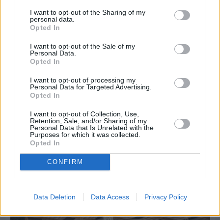
I want to opt-out of the Sharing of my
personal data.
Opted In
I want to opt-out of the Sale of my
Personal Data.
Opted In
I want to opt-out of processing my
Personal Data for Targeted Advertising.
Opted In
I want to opt-out of Collection, Use,
Retention, Sale, and/or Sharing of my
Personal Data that Is Unrelated with the
Purposes for which it was collected.
Opted In
Πριν 19 ημέρες
Volisshop: Εκεί όπου η ιστορία της Βολισσού
CONFIRM
συναντά τη σύγχρονη ελληνική δημιουργία
Data Deletion
Data Access
Privacy Policy