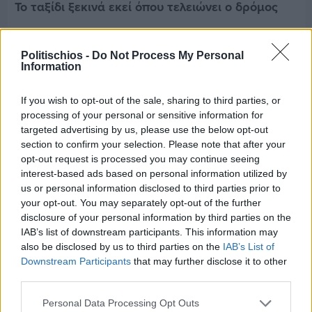
Το ταξίδι ξεκινά εκεί όπου τελειώνει ο δρόμος
Politischios -
Do Not Process My Personal
Information
If you wish to opt-out of the sale, sharing to third parties, or
processing of your personal or sensitive information for
targeted advertising by us, please use the below opt-out
section to confirm your selection. Please note that after your
opt-out request is processed you may continue seeing
interest-based ads based on personal information utilized by
us or personal information disclosed to third parties prior to
your opt-out. You may separately opt-out of the further
disclosure of your personal information by third parties on the
IAB’s list of downstream participants. This information may
also be disclosed by us to third parties on the
IAB’s List of
Πριν 19 ημέρες
Downstream Participants
that may further disclose it to other
Το Κέντρο Καλαγκιά Α. Βασιλείας συμπληρώνει
third parties.
10 χρόνια και προσφέρει δωρεάν αξιολογήσεις
Personal Data Processing Opt Outs