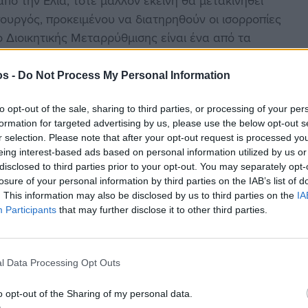
ό την Ελιά, τότε μάλλον εκείνη θα μετακινηθεί
ουργός, προκειμένου να διατηρηθούν οι ισορροπίες
 Διοικητικής Μεταρρύθμισης είναι ένα από τα
α μην υπάρξουν καθόλου αλλαγές.
os -
Do Not Process My Personal Information
νηση από το ΠΑΣΟΚ μεγάλες πιθανότητες έχουν να
ιώργος Ντόλιος, Γιάννης Κουτσούκος και Κυριάκος
to opt-out of the sale, sharing to third parties, or processing of your per
ποίηση του Ηλία Μόσιαλου. Ο πρώην κυβερνητικός
formation for targeted advertising by us, please use the below opt-out s
r selection. Please note that after your opt-out request is processed y
 πρόσωπα πού έχουν πέσει στο τραπέζι και που
eing interest-based ads based on personal information utilized by us or
ης μεταρρυθμιστικής αριστεράς μέσα στην
disclosed to third parties prior to your opt-out. You may separately opt-
losure of your personal information by third parties on the IAB’s list of
. This information may also be disclosed by us to third parties on the
IA
 Ανάπτυξης Αθανάσιος Τσαυτάρης, καθώς και ο
Participants
that may further disclose it to other third parties.
ομάδας του ΠΑΣΟΚ Παναγιώτης Ρήγας αναμένεται
l Data Processing Opt Outs
o opt-out of the Sharing of my personal data.