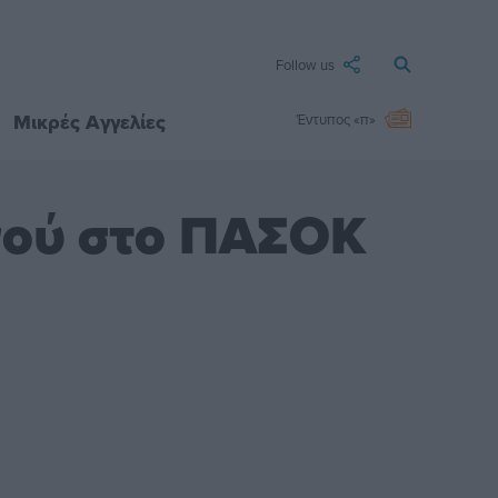
Follow us
Μικρές Αγγελίες
Έντυπος «π»
γού στο ΠΑΣΟΚ