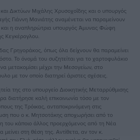
και Δικτύων Μιχάλης Χρυσοχοΐδης και ο υπουργός
λαγής Γιάννη Μανιάτης αναμένεται να παραμείνουν
αι και η αναπληρώτρια υπουργός Άμυνας Φώφη
ης Κεγκέρογλου.
ας Γρηγοράκος, όπως όλα δείχνουν θα παραμείνει
όστο. Το όνομά του συζητείται για το χαρτοφυλάκιο
 να μετακομίσει μέχρι την Μεσογείων, στο
ο με τον οποίο διατηρεί άριστες σχέσεις.
εία της στο υπουργείο Διοικητικής Μεταρρύθμισης
ώρα διατήρησε καλή επικοινωνία τόσο με τον
πους της Τρόικας, ανταποκρινόμενη στις
τωση που ο κ. Μητσοτάκης αποχωρήσει από το
ση του κάποιο άλλος προερχόμενος από τη Νέα
μείνει στη θέση της. Αντίθετα, αν τον κ.