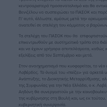
κεντροαριστερό προσανατολισμό και θα αντικ
Βενιζέλου να συσπειρώσει το ΠΑΣΟΚ και παράλ
Γι’ αυτό, άλλωστε, αμέσως μετά την ορκωμοσ
ανατεθεί σε στελέχη του κόμματος ο βαρύνω
Τα στελέχη του ΠΑΣΟΚ που θα επιφορτιστούν
επικεντρωθούν με συστηματικό τρόπο στο διά
και να έχουν γρήγορα αποτελέσματα, καθώς καν
εξελίξεις από τον Σεπτέμβριο και μετά.
Στον ανασχηματισμό που κυοφορείται, το νέο 
Λοβέρδος. Το όνομά του «παίζει» για αρκετά 
Ανάπτυξης, το Διοικητικής Μεταρρύθμισης, α
της Συμφωνίας για την Νέα Ελλάδα, ο κ. Λοβ
Αηδόνη θα συνεργαστούν με την κοινοβουλε
της κυβέρνησης στη Βουλή και, ως εκ τούτου,
κυβερνητική συνεργασία.