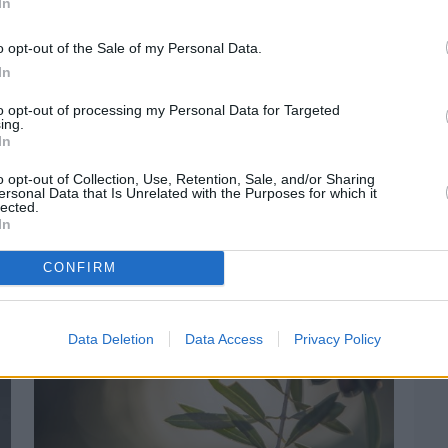
In
o opt-out of the Sale of my Personal Data.
In
στην
Viber ομάδα
μας και δείτε όλες τις ειδήσεις από
to opt-out of processing my Personal Data for Targeted
ing.
In
o opt-out of Collection, Use, Retention, Sale, and/or Sharing
ersonal Data that Is Unrelated with the Purposes for which it
lected.
In
CONFIRM
Data Deletion
Data Access
Privacy Policy