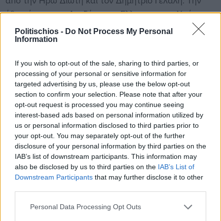
από την Ηρώ Διώτη και τον Δημήτριο Γελάλη. Την
έδρα έχασαν οι Ανεξάρτητοι Ελληνες και ο Χρήστος
Ζώης. Επίσης εκλέγονται
Politischios -
Do Not Process My Personal
ΝΔ: Μάξιμος Χαρακόπουλος, Χρήστος Κέλλας.
Information
ΣΥΡΙΖΑ: Ηρώ Διώτη.
If you wish to opt-out of the sale, sharing to third parties, or
ΠΑΣΟΚ: Φίλιππος Σαχινίδης.
processing of your personal or sensitive information for
ΚΚΕ: Γιώργος Λαμπρούλης. .
targeted advertising by us, please use the below opt-out
Δημοκρατική Αριστερά: Θωμάς Ψύρρας.
section to confirm your selection. Please note that after your
opt-out request is processed you may continue seeing
Χρυσή Αυγή: Χρυσοβαλάντης Αλεξόπουλος
interest-based ads based on personal information utilized by
Στη Μαγνησία
(5 έδρες) εκλέγεται με τη ΝΔ ο
us or personal information disclosed to third parties prior to
Αθανάσιος Νάκος ενώ την έδρα του χάνει το ΚΚΕ και
your opt-out. You may separately opt-out of the further
ο Απόστολος Νάννος. Με τους Ανεξάρτητους
disclosure of your personal information by third parties on the
IAB’s list of downstream participants. This information may
Ελληνες εκλέγεται η Μαρίνα Χρυσοβελώνη με τη
also be disclosed by us to third parties on the
IAB’s List of
Χρυσή Αυγή ο Παναγιώτης Ηλιόπουλος. Επίσης μία
Downstream Participants
that may further disclose it to other
έδρα κερδίζει ο ΣΥΡΙΖΑ ( Αλέξανδρος Μεικόπουλος)
third parties.
και με τη ΔΗΜΑΡ ο Μουτσίνας.
Personal Data Processing Opt Outs
Στην Καρδίτσα
( 5 έδρες) από τις οποίες 4 παίρνει η