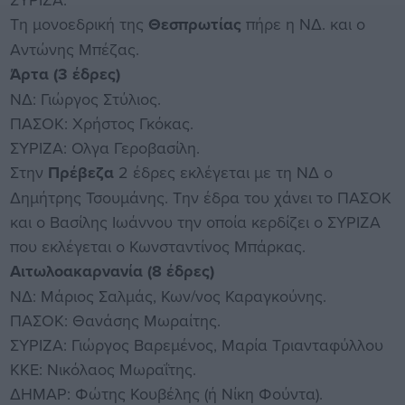
Τη μονοεδρική της
Θεσπρωτίας
πήρε η ΝΔ. και ο
Αντώνης Μπέζας.
Άρτα (3 έδρες)
ΝΔ: Γιώργος Στύλιος.
ΠΑΣΟΚ: Χρήστος Γκόκας.
ΣΥΡΙΖΑ: Ολγα Γεροβασίλη.
Στην
Πρέβεζα
2 έδρες εκλέγεται με τη ΝΔ ο
Δημήτρης Τσουμάνης. Την έδρα του χάνει το ΠΑΣΟΚ
και ο Βασίλης Ιωάννου την οποία κερδίζει ο ΣΥΡΙΖΑ
που εκλέγεται ο Κωνσταντίνος Μπάρκας.
Αιτωλοακαρνανία (8 έδρες)
ΝΔ: Μάριος Σαλμάς, Κων/νος Καραγκούνης.
ΠΑΣΟΚ: Θανάσης Μωραίτης.
ΣΥΡΙΖΑ: Γιώργος Βαρεμένος, Μαρία Τριανταφύλλου
ΚΚΕ: Νικόλαος Μωραΐτης.
ΔΗΜΑΡ: Φώτης Κουβέλης (ή Νίκη Φούντα).