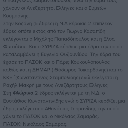
ο Ευάγγελος Διαμαντόπουλος, ενώ την έδρα τους
χάνουν οι Ανεξέρτητοι Ελληνες και ο Συμεών
Κουμπάνης.
Στην Κοζάνη (5 έδρες) η Ν.Δ κέρδισε 2 επιπλέον
έδρες οπότε εκτός από τον Γιώργο Κασαπίδη
εκλέγονται ο Μιχάλης Παπαδόπουλος και η Ελσα
Φωτιάδου. Και ο ΣΥΡΙΖΑ κέρδισε μια έδρα την οποία
καταλαμβάνει η Ευγενία Ουζουνίδου. Την έδρα του
έχασε το ΠΑΣΟΚ και ο Πάρις Κουκουλόπουλος
καθώς και η ΔΗΜΑΡ ( Θόδωρος Τσικαρδάνης) και το
ΚΚΕ ΅(Κωνσταντίνος Σταμπολίδης) ενώ εκλέγεται η
Ραχήλ Μακρή με τους Ανεξάρτητους Ελληνες
Στη
Φλώρινα
2 έδρες εκλέγεται με τη Ν.Δ. ο
Ευστάθιος Κωνσταντινίδης ενώ ο ΣΥΡΙΖΑ κερδίζει μια
έδρα, εκλέγεται ο Αθανάσιος Γερμανίδης την οποία
χάνει το ΠΑΣΟΚ και ο Νικόλαος Σαμαράς.
ΠΑΣΟΚ: Νικόλαος Σαμαράς.