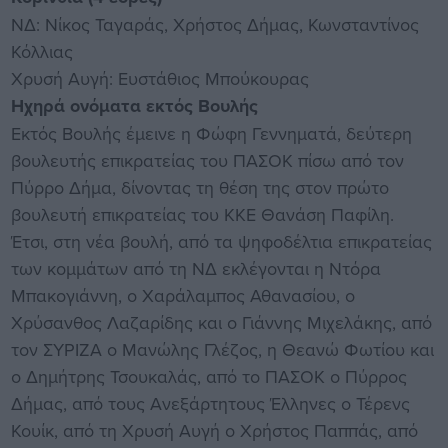
ΝΔ: Νίκος Ταγαράς, Χρήστος Δήμας, Κωνσταντίνος
Κόλλιας
Χρυσή Αυγή: Ευστάθιος Μπούκουρας
Ηχηρά ονόματα εκτός Βουλής
Εκτός Bουλής έμεινε η Φώφη Γεννηματά, δεύτερη
βουλευτής επικρατείας του ΠΑΣΟΚ πίσω από τον
Πύρρο Δήμα, δίνοντας τη θέση της στον πρώτο
βουλευτή επικρατείας του ΚΚΕ Θανάση Παφίλη.
Έτσι, στη νέα βουλή, από τα ψηφοδέλτια επικρατείας
των κομμάτων από τη ΝΔ εκλέγονται η Ντόρα
Μπακογιάννη, ο Χαράλαμπος Αθανασίου, ο
Χρύσανθος Λαζαρίδης και ο Γιάννης Μιχελάκης, από
τον ΣΥΡΙΖΑ ο Μανώλης Γλέζος, η Θεανώ Φωτίου και
ο Δημήτρης Τσουκαλάς, από το ΠΑΣΟΚ ο Πύρρος
Δήμας, από τους Ανεξάρτητους Έλληνες ο Τέρενς
Κουίκ, από τη Χρυσή Αυγή ο Χρήστος Παππάς, από