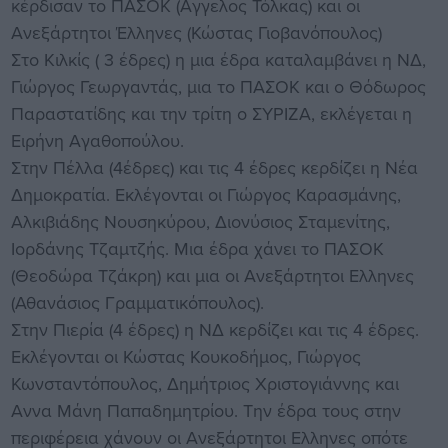
κέρδισαν το ΠΑΣΟΚ (Αγγελος Τόλκας) και οι
Ανεξάρτητοι Έλληνες (Κώστας Γιοβανόπουλος)
Στο Κιλκίς ( 3 έδρες) η μια έδρα καταλαμβάνει η ΝΔ,
Γιώργος Γεωργαντάς, μια το ΠΑΣΟΚ και ο Θόδωρος
Παραστατίδης και την τρίτη ο ΣΥΡΙΖΑ, εκλέγεται η
Ειρήνη Αγαθοπούλου.
Στην Πέλλα (4έδρες) και τις 4 έδρες κερδίζει η Νέα
Δημοκρατία. Εκλέγονται οι Γιώργος Καρασμάνης,
Αλκιβιάδης Νουσηκύρου, Διονύσιος Σταμενίτης,
Ιορδάνης Τζαμτζής. Μια έδρα χάνει το ΠΑΣΟΚ
(Θεοδώρα Τζάκρη) και μια οι Ανεξάρτητοι Ελληνες
(Αθανάσιος Γραμματικόπουλος).
Στην Πιερία (4 έδρες) η ΝΔ κερδίζει και τις 4 έδρες.
Εκλέγονται οι Κώστας Κουκοδήμος, Γιώργος
Κωνσταντόπουλος, Δημήτριος Χριστογιάννης και
Αννα Μάνη Παπαδημητρίου. Την έδρα τους στην
περιφέρεια χάνουν οι Ανεξάρτητοι Ελληνες οπότε