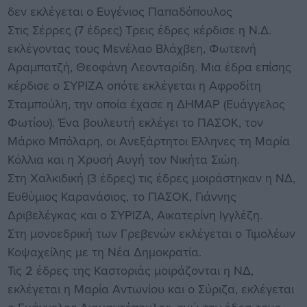
δεν εκλέγεται ο Ευγένιος Παπαδόπουλος
Στις Σέρρες (7 έδρες) Τρεις έδρες κέρδισε η Ν.Δ.
εκλέγοντας τους Μενέλαο Βλάχβεη, Φωτεινή
Αραμπατζή, Θεοφάνη Λεονταρίδη. Μια έδρα επίσης
κέρδισε ο ΣΥΡΙΖΑ οπότε εκλέγεται η Αφροδίτη
Σταμπούλη, την οποία έχασε η ΔΗΜΑΡ (Ευάγγελος
Φωτίου). Ένα βουλευτή εκλέγει το ΠΑΣΟΚ, τον
Μάρκο Μπόλαρη, οι Ανεξάρτητοι Ελληνες τη Μαρία
Κόλλια και η Χρυσή Αυγή τον Νικήτα Σιώη.
Στη Χαλκιδική (3 έδρες) τις έδρες μοιράστηκαν η ΝΔ,
Ευθύμιος Καρανάσιος, το ΠΑΣΟΚ, Γιάννης
Δριβελέγκας και ο ΣΥΡΙΖΑ, Αικατερίνη Ιγγλέζη.
Στη μονοεδρική των Γρεβενών εκλέγεται ο Τιμολέων
Κοψαχείλης με τη Νέα Δημοκρατία.
Τις 2 έδρες της Καστοριάς μοιράζονται η ΝΔ,
εκλέγεται η Μαρία Αντωνίου και ο Σύριζα, εκλέγεται