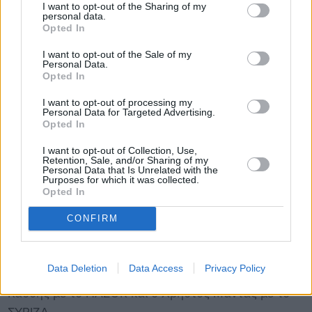
I want to opt-out of the Sharing of my
Νέα Δημοκρατία οπότε εκτός από τους Κώστας
personal data.
Τσιάρας, Ασημίνα Σκόνδρα, Σπύρος Ταλιαδούρος
Opted In
εκλέγεται και ο Σιούφας και μια ο ΣΥΡΙΖΑ οπότε
I want to opt-out of the Sale of my
εκλέγεται ο Νίκος Μιχαλάκης. Την έδρα του χάνει ο
Personal Data.
Opted In
Βαγγέλης Μπούτας (ΚΚΕ)
Στα Τρίκαλα
( 5 έδρες) κερδίζει 2 έδρες η Ν.Δ. Ηλίας
I want to opt-out of processing my
Personal Data for Targeted Advertising.
Βλαχογιάννης, Κώστας Σκρέκας ενώ την έδρα του
Opted In
χάνει το ΠΑΣΟΚ και ο Γιώργος Οικονόμου την οποία
I want to opt-out of Collection, Use,
παίρνει ο ΣΥΡΙΖΑ και η Παναγιώτα Δριτσέλη. Μια
Retention, Sale, and/or Sharing of my
Personal Data that Is Unrelated with the
έδρα κερδίζουν το ΚΚΕ, Αχιλλέας Κανταρτζής και μια
Purposes for which it was collected.
Opted In
η Δημοκρατική Αριστερά, Γιώργος Κυρίτσης
Στα Ιωαννίνα
( 5 έδρες) τις τρεις κέρδισε η Ν.Δ.
CONFIRM
Κώστας Τασούλας, Σταύρος Καλογιάννης και Αννα
Μισέλ Ασημακοπούλου. Την έδρα του έχασε το ΚΚΕ
Data Deletion
Data Access
Privacy Policy
και ο Νίκος Εξαρχος. Επίσης εκλέγονται ο Μιχάλης
Κασσής με το ΠΑΣΟΚ και ο Χρήστος Μαντάς με το
ΣΥΡΙΖΑ.