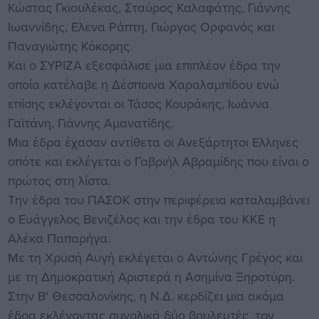
Κώστας Γκιουλέκας, Σταύρος Καλαφάτης, Γιάννης
Ιωαννίδης, Ελενα Ράπτη, Γιώργος Ορφανός και
Παναγιώτης Κόκορης.
Και ο ΣΥΡΙΖΑ εξεσφάλισε μια επιπλέον έδρα την
οποία κατέλαβε η Δέσποινα Χαραλαμπίδου ενώ
επίσης εκλέγονται οι Τάσος Κουράκης, Ιωάννα
Γαϊτάνη, Γιάννης Αμανατίδης.
Μια έδρα έχασαν αντίθετα οι Ανεξάρτητοι Ελληνες
οπότε και εκλέγεται ο Γαβριήλ Αβραμίδης που είναι ο
πρώτος στη λίστα.
Την έδρα του ΠΑΣΟΚ στην περιφέρεια καταλαμβάνει
ο Ευάγγελος Βενιζέλος και την έδρα του ΚΚΕ η
Αλέκα Παπαρήγα.
Με τη Χρυσή Αυγή εκλέγεται ο Αντώνης Γρέγος και
με τη Δημοκρατική Αριστερά η Ασημίνα Ξηροτύρη.
Στην Β' Θεσσαλονίκης, η Ν.Δ. κερδίζει μια ακόμα
έδρα εκλέγοντας συνολικά δύο βουλευτές, τον