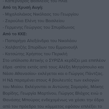
- Καπερνάρος Βασίλειος του Ηλία
Από τη Χρυσή Αυγή:
- Μιχαλολιάκος Νικόλαος του Γεωργίου
- Ζαρούλια Ελένη του Βασιλείου
- Γερμενης Γεώργιος του Σπυρίδωνος
Από το ΚΚΕ:
- Παπαρήγα Αλεξάνδρα του Νικολάου
- Χαλβατζής Σπυρίδων του Εμμανουήλ
- Κατσώτης Χρήστος του Περικλή
Στο υπόλοιπο Αττικής ο ΣΥΡΙΖΑ κερδίζει μια επιπλέον
έδρα -οπότε εκτός από τους Αλέξη Μητρόπουλο και
Νάσο Αθανασίου- εκλέγεται και ο Γιώργος Πάντζας.
Η ΝΔ παραμένει στους 4 βουλευτές των εκλογών
του Μαίου. Εκλέγονται οι Αντώνης Σαμαράς, Μάκης
Βορίδης, Γεωργία Μαρτίνου, Γιώργος Βλάχος ενώ ο
Θανάσης Μπούρας ενδεχομένως να χάσει την έδρα
από τον πρόεδρο του κόμματος εφόσον επιλέξει το