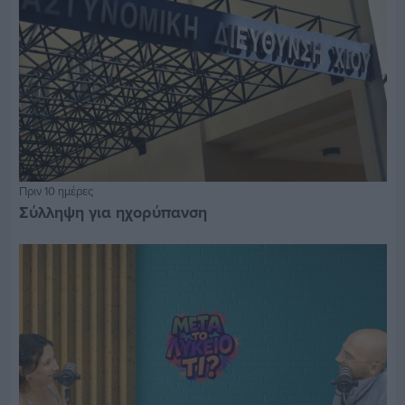
Πριν 10 ημέρες
Σύλληψη για ηχορύπανση