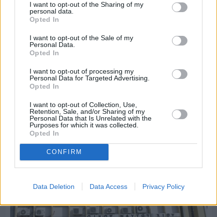
I want to opt-out of the Sharing of my
personal data.
Opted In
I want to opt-out of the Sale of my
Personal Data.
Opted In
I want to opt-out of processing my
Personal Data for Targeted Advertising.
Πριν 6 ημέρες
Opted In
30 Ιουλίου - Διεθνής Ημέρα Φιλίας: Η δύναμη
των ανθρώπινων σχέσεων στην ψυχική υγεία
I want to opt-out of Collection, Use,
Retention, Sale, and/or Sharing of my
Personal Data that Is Unrelated with the
Purposes for which it was collected.
Opted In
CONFIRM
Data Deletion
Data Access
Privacy Policy