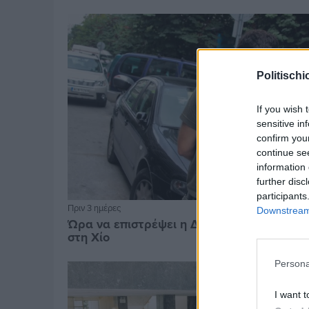
Politischi
If you wish 
sensitive in
confirm you
continue se
information 
further disc
participants
Πριν 3 ημέρες
Downstream 
Ώρα να επιστρέψει η Δημοτική Αστυνομία
στη Χίο
Persona
I want t