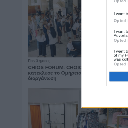
Opted 
I want t
Opted 
I want 
Advertis
Opted 
I want t
of my P
was col
Πριν 3 ημέρες
Opted 
CHIOS FORUM: CHOICES- Πλήθος κόσμου
κατέκλυσε το Ομήρειο για την μεγάλη
διοργάνωση