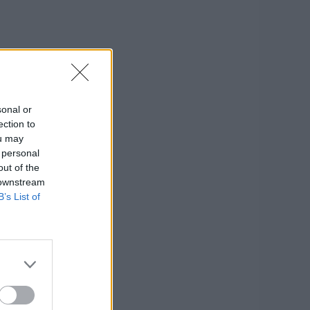
sonal or
ection to
ou may
 personal
out of the
 downstream
B’s List of