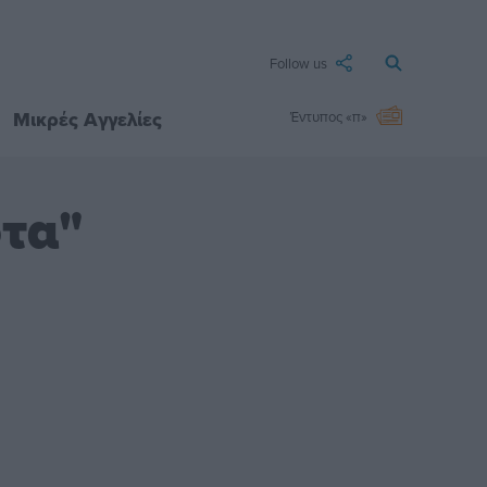
Follow us
Μικρές Αγγελίες
Έντυπος «π»
ότα"