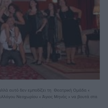
αλλά αυτό δεν εμποδίζει τη Θεατρική Ομάδα «
Συλλόγου Νεοχωρίου « Άγιος Μηνάς » να βουτά στα