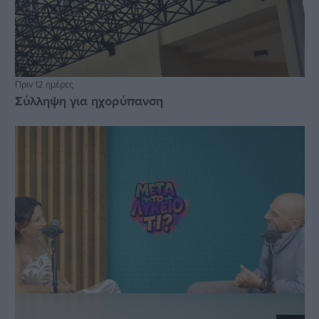
Πριν 12 ημέρες
Σύλληψη για ηχορύπανση