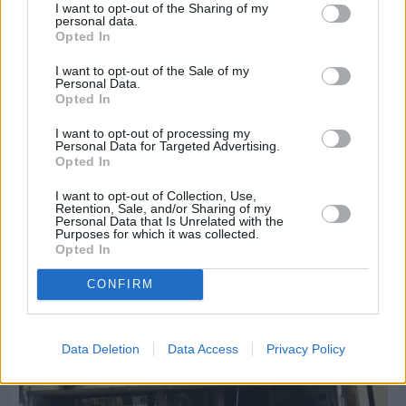
I want to opt-out of the Sharing of my
personal data.
Opted In
Πριν 8 ημέρες
I want to opt-out of the Sale of my
Personal Data.
30 Ιουλίου - Διεθνής Ημέρα Φιλίας: Η δύναμη
Opted In
των ανθρώπινων σχέσεων στην ψυχική υγεία
I want to opt-out of processing my
Personal Data for Targeted Advertising.
Opted In
I want to opt-out of Collection, Use,
Retention, Sale, and/or Sharing of my
Personal Data that Is Unrelated with the
Purposes for which it was collected.
Opted In
CONFIRM
Data Deletion
Data Access
Privacy Policy