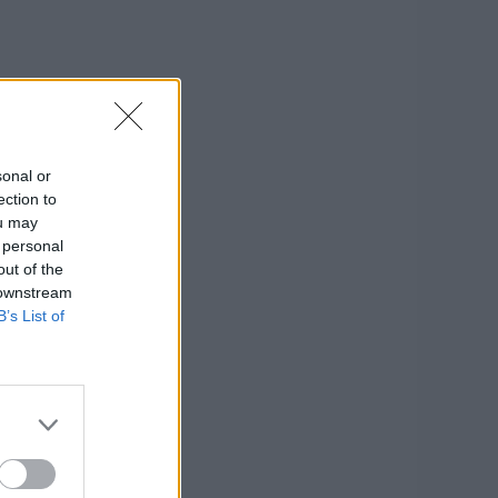
sonal or
ection to
ou may
 personal
out of the
 downstream
B’s List of