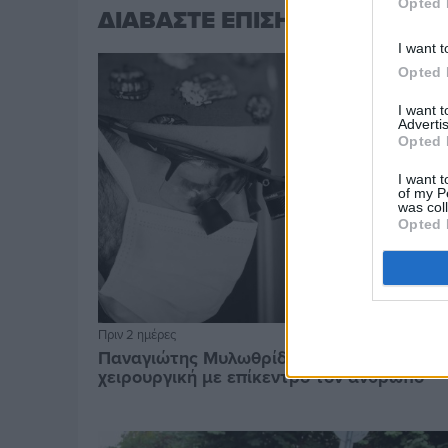
Opted 
ΔΙΑΒΑΣΤΕ ΕΠΙΣΗΣ
I want t
Opted 
I want 
Advertis
Opted 
I want t
of my P
was col
Opted 
Πριν 2 ημέρες
Παναγιώτης Μυλωθρίδης: Η πλαστική
χειρουργική με επίκεντρο τον άνθρωπο