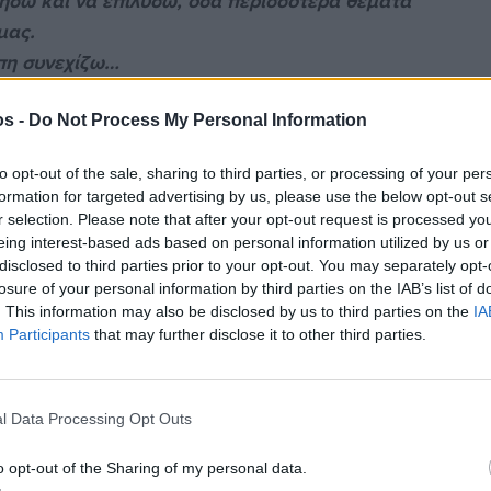
ήσω και να επιλύσω, όσα περισσότερα θέματα
μας.
άπη συνεχίζω…
ς μου προς όλους".
os -
Do Not Process My Personal Information
to opt-out of the sale, sharing to third parties, or processing of your per
formation for targeted advertising by us, please use the below opt-out s
r selection. Please note that after your opt-out request is processed y
eing interest-based ads based on personal information utilized by us or
disclosed to third parties prior to your opt-out. You may separately opt-
στην
Viber ομάδα
μας και δείτε όλες τις ειδήσεις από
losure of your personal information by third parties on the IAB’s list of
. This information may also be disclosed by us to third parties on the
IA
Participants
that may further disclose it to other third parties.
l Data Processing Opt Outs
o opt-out of the Sharing of my personal data.