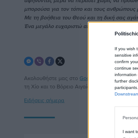
αφήνοντας μέρα να περάσει χωρίς να προωθ
μπορούσα για τον τόπο και τους ανθρώπους 
Με τη βοήθεια του Θεού και τη δική σας αγ
Ένα μεγάλο ευχαριστώ από τα βάθη της ψυχή
Politischi
If you wish 
sensitive in
confirm you
continue se
information 
Ακολουθήστε μας στο
Google News
. Μπείτε 
further disc
τη Χίο και το Βόρειο Αιγαίο.
participants
Downstream 
Ειδήσεις σήμερα
Persona
I want t