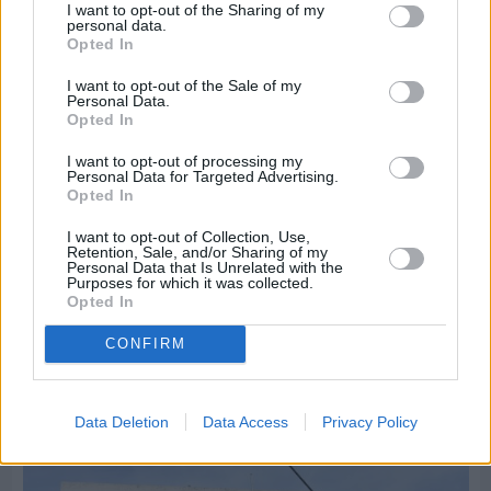
I want to opt-out of the Sharing of my
personal data.
Opted In
I want to opt-out of the Sale of my
Personal Data.
Opted In
I want to opt-out of processing my
Personal Data for Targeted Advertising.
Opted In
I want to opt-out of Collection, Use,
Retention, Sale, and/or Sharing of my
Personal Data that Is Unrelated with the
Purposes for which it was collected.
Opted In
CONFIRM
Πριν 8 ημέρες
30 Ιουλίου - Διεθνής Ημέρα Φιλίας: Η δύναμη
των ανθρώπινων σχέσεων στην ψυχική υγεία
Data Deletion
Data Access
Privacy Policy