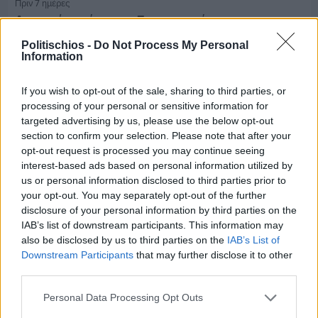
Πριν 7 ημέρες
Διακοπές ρεύματος: Συνασπισμό των
επιχειρήσεων προτείνει το Επιμελητήριο
Politischios -
Do Not Process My Personal
Information
If you wish to opt-out of the sale, sharing to third parties, or
processing of your personal or sensitive information for
targeted advertising by us, please use the below opt-out
section to confirm your selection. Please note that after your
opt-out request is processed you may continue seeing
interest-based ads based on personal information utilized by
us or personal information disclosed to third parties prior to
your opt-out. You may separately opt-out of the further
disclosure of your personal information by third parties on the
IAB’s list of downstream participants. This information may
also be disclosed by us to third parties on the
IAB’s List of
Downstream Participants
that may further disclose it to other
third parties.
Πριν 7 ημέρες
5ημερη εκδρομή σε Προύσα - Κωνσταντινούπολη
Personal Data Processing Opt Outs
με το Sunrise Tours