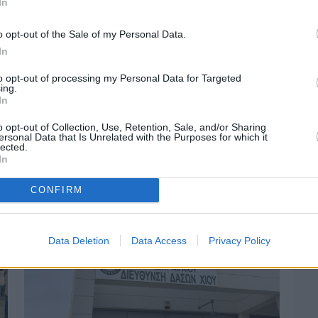
In
o opt-out of the Sale of my Personal Data.
In
to opt-out of processing my Personal Data for Targeted
ing.
In
Πριν 3 ημέρες
Αδειάζουν τα νησιά – Το δημογραφικό στο
o opt-out of Collection, Use, Retention, Sale, and/or Sharing
«κόκκινο»
ersonal Data that Is Unrelated with the Purposes for which it
lected.
In
CONFIRM
Data Deletion
Data Access
Privacy Policy