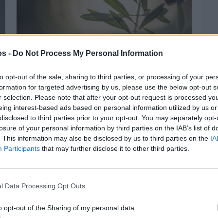
os -
Do Not Process My Personal Information
to opt-out of the sale, sharing to third parties, or processing of your per
formation for targeted advertising by us, please use the below opt-out s
r selection. Please note that after your opt-out request is processed y
eing interest-based ads based on personal information utilized by us or
Πριν 3 ημέρες
disclosed to third parties prior to your opt-out. You may separately opt-
Ελαιοκομικό Μητρώο: Ξεκινά η
προετοιμασία των ελαιοπαραγωγών στη
losure of your personal information by third parties on the IAB’s list of
Χίο
. This information may also be disclosed by us to third parties on the
IA
Participants
that may further disclose it to other third parties.
l Data Processing Opt Outs
o opt-out of the Sharing of my personal data.