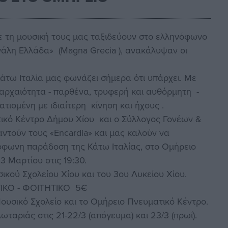
με τη μουσική τους μας ταξιδεύουν στο ελληνόφωνο
γάλη Ελλάδα» (Magna Grecia ), ανακάλυψαν οι
άτω Ιταλία μας φωνάζει σήμερα ότι υπάρχει. Με
 αρχαιότητα - παρθένα, τρυφερή και αυθόρμητη -
τισμένη με ιδιαίτερη κίνηση και ήχους .
τικό Κέντρο Δήμου Χίου και ο Σύλλογος Γονέων &
τούν τους «Εncardia» και μας καλούν να
όφωνη παράδοση της Κάτω Ιταλίας, στο Ομήρειο
 Μαρτίου στις 19:30.
ικού Σχολείου Χίου και του 3ου Λυκείου Χίου.
ΙΚΟ - ΦΟΙΤΗΤΙΚΟ 5€
Μουσικό Σχολείο και το Ομήρειο Πνευματικό Κέντρο.
ωταριάς στις 21-22/3 (απόγευμα) και 23/3 (πρωί).