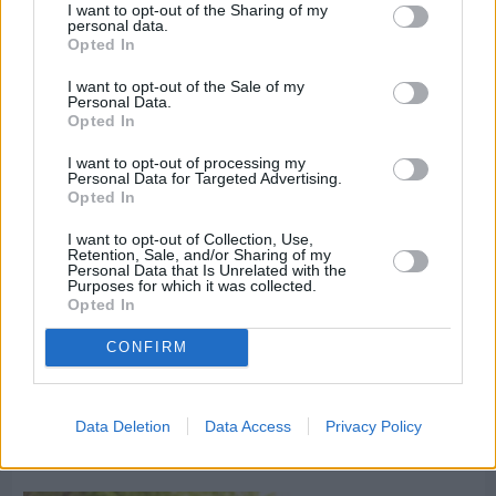
I want to opt-out of the Sharing of my
επιχειρήσεων προτείνει το Επιμελητήριο
personal data.
Opted In
I want to opt-out of the Sale of my
Personal Data.
Opted In
I want to opt-out of processing my
Personal Data for Targeted Advertising.
Opted In
I want to opt-out of Collection, Use,
Retention, Sale, and/or Sharing of my
Personal Data that Is Unrelated with the
Purposes for which it was collected.
Opted In
CONFIRM
Πριν 8 ημέρες
Data Deletion
Data Access
Privacy Policy
5ημερη εκδρομή σε Προύσα - Κωνσταντινούπολη
με το Sunrise Tours