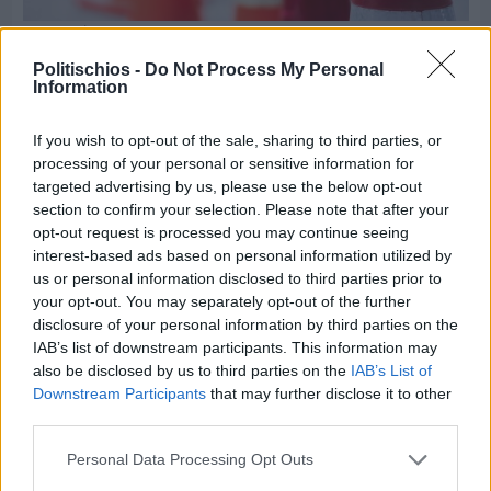
Πριν 8 ημέρες
Εργασίες ασφαλτόστρωσης σε τρεις οδούς του
Politischios -
Do Not Process My Personal
Βαρβασίου
Information
If you wish to opt-out of the sale, sharing to third parties, or
processing of your personal or sensitive information for
targeted advertising by us, please use the below opt-out
section to confirm your selection. Please note that after your
opt-out request is processed you may continue seeing
interest-based ads based on personal information utilized by
us or personal information disclosed to third parties prior to
your opt-out. You may separately opt-out of the further
disclosure of your personal information by third parties on the
IAB’s list of downstream participants. This information may
also be disclosed by us to third parties on the
IAB’s List of
Downstream Participants
that may further disclose it to other
third parties.
Personal Data Processing Opt Outs
Πριν 8 ημέρες
Διακοπές ρεύματος: Συνασπισμό των