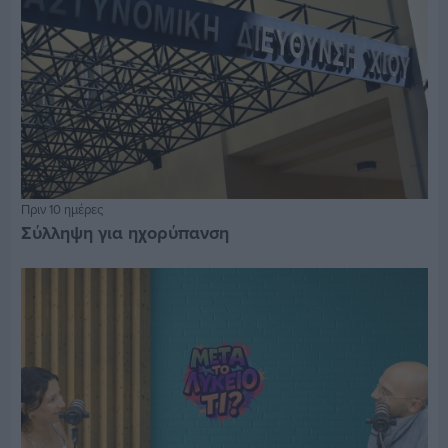
Πριν 10 ημέρες
Σύλληψη για ηχορύπανση