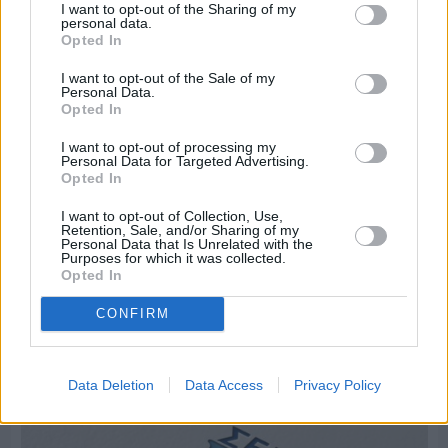
I want to opt-out of the Sharing of my
personal data.
Opted In
I want to opt-out of the Sale of my
Personal Data.
Opted In
I want to opt-out of processing my
Personal Data for Targeted Advertising.
Opted In
I want to opt-out of Collection, Use,
Retention, Sale, and/or Sharing of my
Personal Data that Is Unrelated with the
Purposes for which it was collected.
Opted In
Πριν 7 ημέρες
CONFIRM
Μία μικρή αλλά αναγκαία ανάπαυλα για την
ομάδα του «Πολίτη»
Data Deletion
Data Access
Privacy Policy