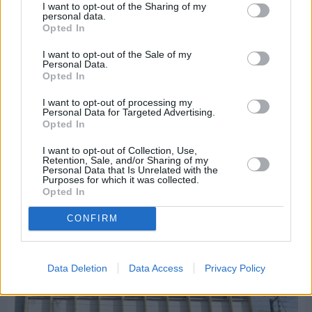
I want to opt-out of the Sharing of my
personal data.
Opted In
I want to opt-out of the Sale of my
Personal Data.
Opted In
I want to opt-out of processing my
Personal Data for Targeted Advertising.
Opted In
I want to opt-out of Collection, Use,
Retention, Sale, and/or Sharing of my
Πριν 10 ημέρες
Personal Data that Is Unrelated with the
30 Ιουλίου - Διεθνής Ημέρα Φιλίας: Η δύναμη
Purposes for which it was collected.
Opted In
των ανθρώπινων σχέσεων στην ψυχική υγεία
CONFIRM
Data Deletion
Data Access
Privacy Policy