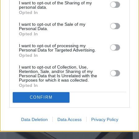
I want to opt-out of the Sharing of my
personal data.
Opted In
I want to opt-out of the Sale of my
Personal Data.
Opted In
Πριν 10 ημέρες
Μία μικρή αλλά αναγκαία ανάπαυλα για την
I want to opt-out of processing my
ομάδα του «Πολίτη»
Personal Data for Targeted Advertising.
Opted In
I want to opt-out of Collection, Use,
Retention, Sale, and/or Sharing of my
Personal Data that Is Unrelated with the
Purposes for which it was collected.
Opted In
CONFIRM
Data Deletion
Data Access
Privacy Policy