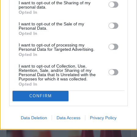
I want to opt-out of the Sharing of my
personal data.
Opted In
I want to opt-out of the Sale of my
Personal Data.
Opted In
I want to opt-out of processing my
Πριν 5 ημέρες
Personal Data for Targeted Advertising.
Τρίτος στη σφαιροβολία στη διεθνή συνάντηση
Opted In
Ελλάδας–Κύπρου Κ18 ο Δημήτρης Τέλλιος
I want to opt-out of Collection, Use,
Retention, Sale, and/or Sharing of my
Personal Data that Is Unrelated with the
Purposes for which it was collected.
Opted In
CONFIRM
Data Deletion
Data Access
Privacy Policy