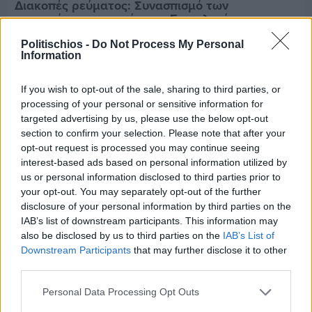
Διακοπές ρεύματος: Συνασπισμό των
επιχειρήσεων προτείνει το Επιμελητήριο
Politischios -
Do Not Process My Personal
Information
If you wish to opt-out of the sale, sharing to third parties, or
processing of your personal or sensitive information for
targeted advertising by us, please use the below opt-out
section to confirm your selection. Please note that after your
opt-out request is processed you may continue seeing
interest-based ads based on personal information utilized by
us or personal information disclosed to third parties prior to
your opt-out. You may separately opt-out of the further
disclosure of your personal information by third parties on the
IAB’s list of downstream participants. This information may
also be disclosed by us to third parties on the
IAB’s List of
Downstream Participants
that may further disclose it to other
Πριν 6 ημέρες
third parties.
5ημερη εκδρομή σε Προύσα - Κωνσταντινούπολη
με το Sunrise Tours
Personal Data Processing Opt Outs