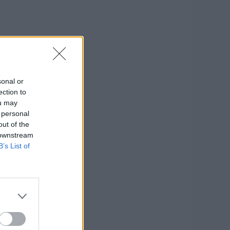
sonal or
ection to
ou may
 personal
out of the
 downstream
B’s List of