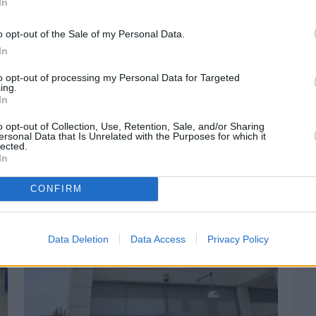
In
o opt-out of the Sale of my Personal Data.
In
to opt-out of processing my Personal Data for Targeted
Πριν 5 ημέρες
ing.
Αδειάζουν τα νησιά – Το δημογραφικό στο
In
«κόκκινο»
o opt-out of Collection, Use, Retention, Sale, and/or Sharing
ersonal Data that Is Unrelated with the Purposes for which it
lected.
In
CONFIRM
Data Deletion
Data Access
Privacy Policy