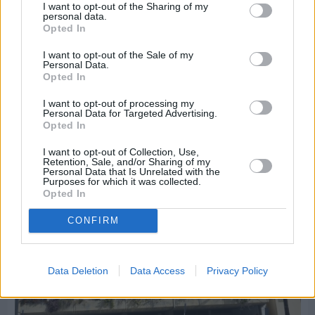
I want to opt-out of the Sharing of my
personal data.
Opted In
I want to opt-out of the Sale of my
Personal Data.
Πριν 6 ημέρες
Opted In
30 Ιουλίου - Διεθνής Ημέρα Φιλίας: Η δύναμη
των ανθρώπινων σχέσεων στην ψυχική υγεία
I want to opt-out of processing my
Personal Data for Targeted Advertising.
Opted In
I want to opt-out of Collection, Use,
Retention, Sale, and/or Sharing of my
Personal Data that Is Unrelated with the
Purposes for which it was collected.
Opted In
CONFIRM
Data Deletion
Data Access
Privacy Policy