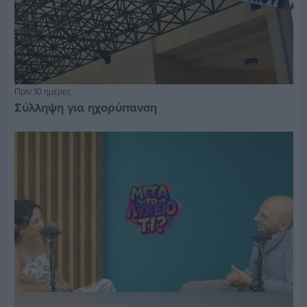
Πριν 10 ημέρες
Σύλληψη για ηχορύπανση