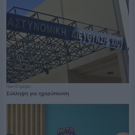
Πριν 13 ημέρες
Σύλληψη για ηχορύπανση