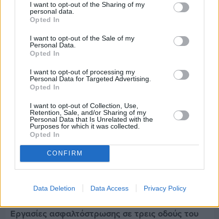
I want to opt-out of the Sharing of my
Πριν 8 ημέρες
personal data.
Τρίτος στη σφαιροβολία στη διεθνή συνάντηση
Opted In
Ελλάδας–Κύπρου Κ18 ο Δημήτρης Τέλλιος
I want to opt-out of the Sale of my
Personal Data.
Opted In
I want to opt-out of processing my
Personal Data for Targeted Advertising.
Opted In
I want to opt-out of Collection, Use,
Retention, Sale, and/or Sharing of my
Personal Data that Is Unrelated with the
Purposes for which it was collected.
Opted In
CONFIRM
Data Deletion
Data Access
Privacy Policy
Πριν 8 ημέρες
Εργασίες ασφαλτόστρωσης σε τρεις οδούς του