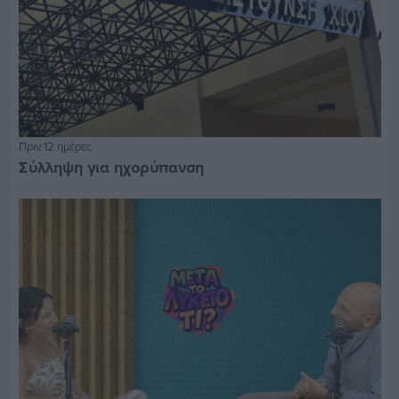
Πριν 12 ημέρες
Σύλληψη για ηχορύπανση