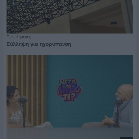
Πριν 11 ημέρες
Σύλληψη για ηχορύπανση