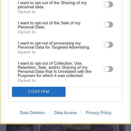
I want to opt-out of the Sharing of my
personal data.
Opted In
I want to opt-out of the Sale of my
Personal Data.
Opted In
Πριν 7 ημέρες
I want to opt-out of processing my
5ημερη εκδρομή σε Προύσα - Κωνσταντινούπολη
Personal Data for Targeted Advertising.
με το Sunrise Tours
Opted In
I want to opt-out of Collection, Use,
Retention, Sale, and/or Sharing of my
Personal Data that Is Unrelated with the
Purposes for which it was collected.
Opted In
CONFIRM
Data Deletion
Data Access
Privacy Policy