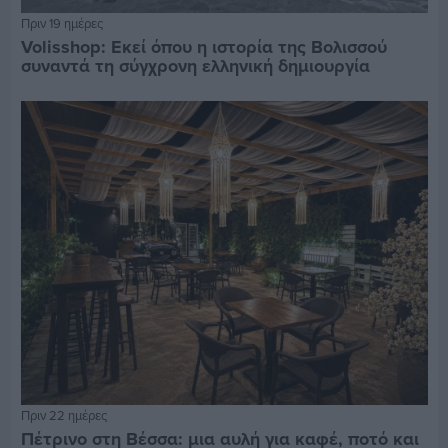
Πριν 19 ημέρες
Volisshop: Εκεί όπου η ιστορία της Βολισσού
συναντά τη σύγχρονη ελληνική δημιουργία
Πριν 22 ημέρες
Πέτρινο στη Βέσσα: μια αυλή για καφέ, ποτό και