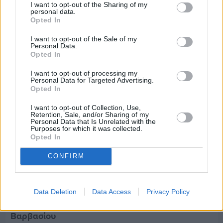
I want to opt-out of the Sharing of my
Τρίτος στη σφαιροβολία στη διεθνή συνάντηση
personal data.
Ελλάδας–Κύπρου Κ18 ο Δημήτρης Τέλλιος
Opted In
I want to opt-out of the Sale of my
Personal Data.
Opted In
I want to opt-out of processing my
Personal Data for Targeted Advertising.
Opted In
I want to opt-out of Collection, Use,
Retention, Sale, and/or Sharing of my
Personal Data that Is Unrelated with the
Purposes for which it was collected.
Opted In
CONFIRM
Data Deletion
Data Access
Privacy Policy
Πριν 8 ημέρες
Εργασίες ασφαλτόστρωσης σε τρεις οδούς του
Βαρβασίου