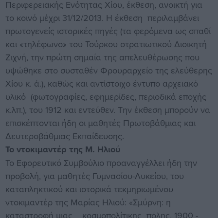
Περιφερειακής Ενότητας Χίου, έκθεση, ανοικτή για
το κοινό μέχρι 31/12/2013. Η έκθεση περιλαμβάνει
πρωτογενείς ιστορικές πηγές (τα φερόμενα ως σπαθί
και «τηλέφωνο» του Τούρκου στρατιωτικού Διοικητή
Ζιχνή, την πρώτη σημαία της απελευθέρωσης που
υψώθηκε στο συσταθέν Φρουραρχείο της ελεύθερης
Χίου κ. ά.), καθώς και αντίστοιχο έντυπο αρχειακό
υλικό (φωτογραφίες, εφημερίδες, περιοδικά εποχής
κ.λπ.), του 1912 και εντεύθεν. Την έκθεση μπορούν να
επισκέπτονται ήδη οι μαθητές Πρωτοβάθμιας και
Δευτεροβάθμιας Εκπαίδευσης.
Το ντοκιμαντέρ της Μ. Ηλιού
Το Εφορευτικό Συμβούλιο προαναγγέλλει ήδη την
προβολή, για μαθητές Γυμνασίου-Λυκείου, του
καταπληκτικoύ και ιστορικά τεκμηριωμένου
ντοκιμαντέρ της Μαρίας Ηλιού: «Σμύρνη: η
καταστροφή μιας κοσμοπολίτικης πόλης, 1900 -