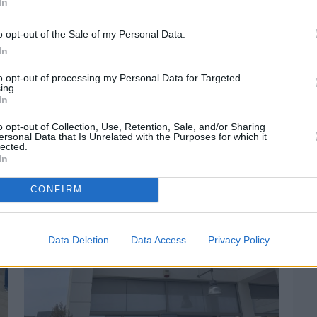
In
o opt-out of the Sale of my Personal Data.
In
Πριν 2 ημέρες
to opt-out of processing my Personal Data for Targeted
ing.
Αδειάζουν τα νησιά – Το δημογραφικό στο
In
«κόκκινο»
o opt-out of Collection, Use, Retention, Sale, and/or Sharing
ersonal Data that Is Unrelated with the Purposes for which it
lected.
In
CONFIRM
Data Deletion
Data Access
Privacy Policy