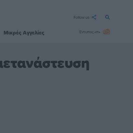
Follow us
Μικρές Αγγελίες
Έντυπος «π»
μετανάστευση