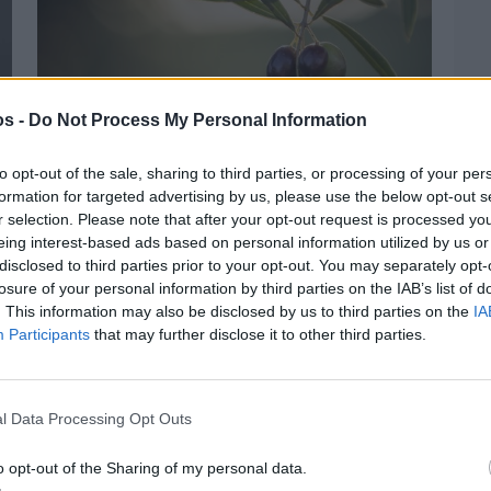
os -
Do Not Process My Personal Information
to opt-out of the sale, sharing to third parties, or processing of your per
formation for targeted advertising by us, please use the below opt-out s
Πριν 2 ημέρες
r selection. Please note that after your opt-out request is processed y
Ελαιοκομικό Μητρώο: Ξεκινά η
προετοιμασία των ελαιοπαραγωγών στη
eing interest-based ads based on personal information utilized by us or
Χίο
disclosed to third parties prior to your opt-out. You may separately opt-
losure of your personal information by third parties on the IAB’s list of
. This information may also be disclosed by us to third parties on the
IA
Participants
that may further disclose it to other third parties.
l Data Processing Opt Outs
o opt-out of the Sharing of my personal data.