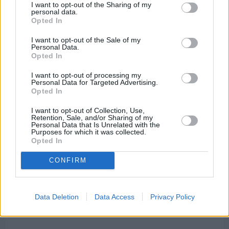
Τρίτος στη σφαιροβολία στη διεθνή συνάντηση
I want to opt-out of the Sharing of my
Ελλάδας–Κύπρου Κ18 ο Δημήτρης Τέλλιος
personal data.
Opted In
I want to opt-out of the Sale of my
Personal Data.
Opted In
I want to opt-out of processing my
Personal Data for Targeted Advertising.
Opted In
I want to opt-out of Collection, Use,
Retention, Sale, and/or Sharing of my
Personal Data that Is Unrelated with the
Purposes for which it was collected.
Opted In
CONFIRM
Πριν 8 ημέρες
Data Deletion
Data Access
Privacy Policy
Εργασίες ασφαλτόστρωσης σε τρεις οδούς του
Βαρβασίου