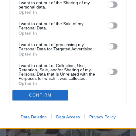
I want to opt-out of the Sharing of my
personal data.
Opted In
I want to opt-out of the Sale of my
Personal Data.
Opted In
I want to opt-out of processing my
Personal Data for Targeted Advertising.
Opted In
I want to opt-out of Collection, Use,
Retention, Sale, and/or Sharing of my
Personal Data that Is Unrelated with the
Purposes for which it was collected.
Πριν 6 ημέρες
Opted In
5ημερη εκδρομή σε Προύσα - Κωνσταντινούπολη
με το Sunrise Tours
CONFIRM
Data Deletion
Data Access
Privacy Policy