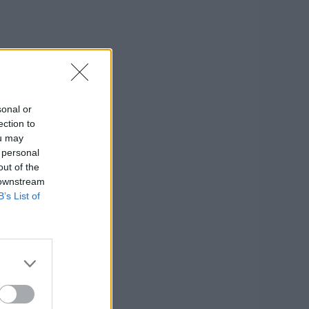
sonal or
ection to
ou may
 personal
out of the
 downstream
B’s List of