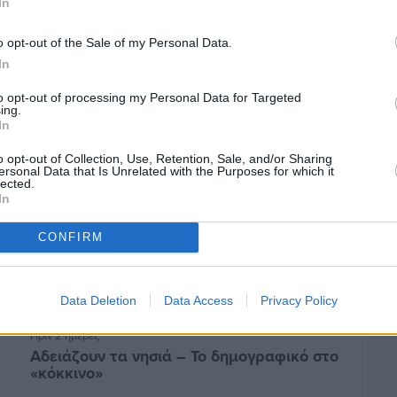
In
Ελαιοκομικό Μητρώο: Ξεκινά η
προετοιμασία των ελαιοπαραγωγών στη
o opt-out of the Sale of my Personal Data.
Χίο
In
to opt-out of processing my Personal Data for Targeted
ing.
In
o opt-out of Collection, Use, Retention, Sale, and/or Sharing
ersonal Data that Is Unrelated with the Purposes for which it
lected.
In
CONFIRM
Data Deletion
Data Access
Privacy Policy
Πριν 2 ημέρες
Αδειάζουν τα νησιά – Το δημογραφικό στο
«κόκκινο»