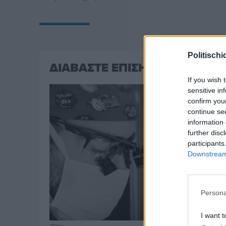
Politischi
ΔΙΑΒΑΣΤΕ ΕΠΙΣΗΣ
If you wish 
sensitive in
confirm you
continue se
information 
further disc
participants
Downstream 
Persona
I want t
Χθες