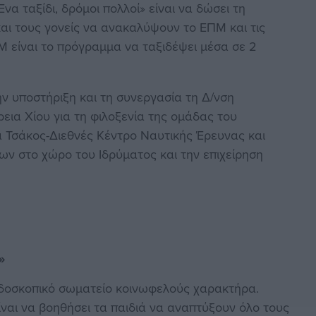
α ταξίδι, δρόμοι πολλοί» είναι να δώσει τη
και τους γονείς να ανακαλύψουν το ΕΠΜ και τις
Μ είναι το πρόγραμμα να ταξιδέψει μέσα σε 2
.
ην υποστήριξη και τη συνεργασία τη Δ/νση
εια Χίου για τη φιλοξενία της ομάδας του
α Τσάκος-Διεθνές Κέντρο Ναυτικής Έρευνας και
ν στο χώρο του Ιδρύματος και την επιχείρηση
»
ερδοσκοπικό σωματείο κοινωφελούς χαρακτήρα.
ίναι να βοηθήσει τα παιδιά να αναπτύξουν όλο τους