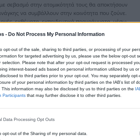
οι με σεβασμό στην ατομικότητά τους θα αποκτήσουν
 ανάγκης να συμβάλλουν στην κοινότητα που ζούνε.
λογές, εκθέματα, εκπαιδευτικά προγράμματα, μέσω
ία του πολιτισμού, της ιστορίας, της τέχνης, της
os -
Do Not Process My Personal Information
λλοντος και των ανθρώπινων σχέσεων.
συνεργασία του Ο.Π.Α.Ν. του Δήμου Αθηναίων
to opt-out of the sale, sharing to third parties, or processing of your per
ργεί στην οδό Κυδαθηναίων 14, στην Πλάκα.
formation for targeted advertising by us, please use the below opt-out s
 γονείς και εκπαιδευτικούς και σε οποιονδήποτε
r selection. Please note that after your opt-out request is processed y
eing interest-based ads based on personal information utilized by us or
τυξη του παιδιού.
disclosed to third parties prior to your opt-out. You may separately opt-
losure of your personal information by third parties on the IAB’s list of
ηθούν στο Ίδρυμα Μαρία Τσάκος-Διεθνές Κέντρο
. This information may also be disclosed by us to third parties on the
IA
Participants
that may further disclose it to other third parties.
(δύο παράλληλα εκπαιδευτικά προγράμματα)
(δύο παράλληλα εκπαιδευτικά προγράμματα)
αιδιά 4 – 12 χρόνων «Ξεφυλλίζοντας το κοινό μας
l Data Processing Opt Outs
o opt-out of the Sharing of my personal data.