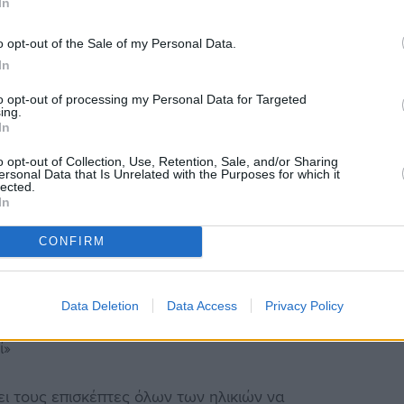
In
ήλικες)
νωριμία κάθε οικογένειας με άλλες, μέσω της
o opt-out of the Sale of my Personal Data.
 από διαφορετικούς τομείς της καθημερινής ζωής.
In
α μέλη της οικογένειάς μας; Τι μας ευχαριστεί να
to opt-out of processing my Personal Data for Targeted
τορίες γνωρίζουμε για το ταξίδι της οικογένειάς μας
ing.
In
δευτικό φυλλάδιο "ταξιδεύουν" στην κοινή τους
o opt-out of Collection, Use, Retention, Sale, and/or Sharing
ersonal Data that Is Unrelated with the Purposes for which it
γές του Ε.Π.Μ., συνεργάζονται και δημιουργούν
lected.
In
κές, γράφοντας και εικονογραφώντας το δικό τους
 το οποίο και παρουσιάζουν στην υπόλοιπη ομάδα.
CONFIRM
ριθμός των συμμετεχόντων είναι περιορισμένος.
αι την Παρασκευή 11 Απριλίου, ώρες 18:00 έως τις
Data Deletion
Data Access
Privacy Policy
ί»
ει τους επισκέπτες όλων των ηλικιών να