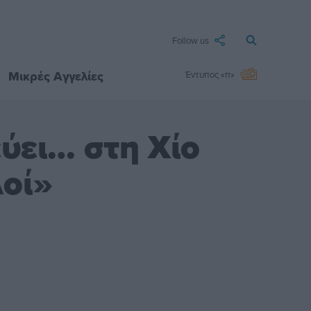
Follow us
Μικρές Αγγελίες
Έντυπος «π»
ύει… στη Χίο
λοί»