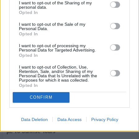
Διακοπές ρεύματος: Συνασπισμό των
I want to opt-out of the Sharing of my
personal data.
επιχειρήσεων προτείνει το Επιμελητήριο
Opted In
I want to opt-out of the Sale of my
Personal Data.
Opted In
I want to opt-out of processing my
Personal Data for Targeted Advertising.
Opted In
I want to opt-out of Collection, Use,
Retention, Sale, and/or Sharing of my
Personal Data that Is Unrelated with the
Purposes for which it was collected.
Opted In
CONFIRM
Πριν 8 ημέρες
Data Deletion
Data Access
Privacy Policy
5ημερη εκδρομή σε Προύσα - Κωνσταντινούπολη
με το Sunrise Tours