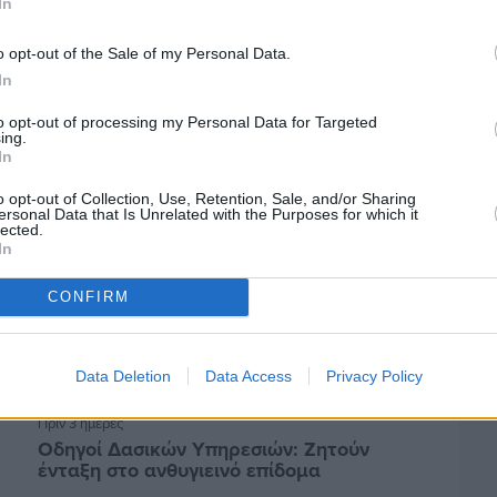
In
Πριν 3 ημέρες
Αδειάζουν τα νησιά – Το δημογραφικό στο
o opt-out of the Sale of my Personal Data.
«κόκκινο»
In
to opt-out of processing my Personal Data for Targeted
ing.
In
o opt-out of Collection, Use, Retention, Sale, and/or Sharing
ersonal Data that Is Unrelated with the Purposes for which it
lected.
In
CONFIRM
Data Deletion
Data Access
Privacy Policy
Πριν 3 ημέρες
Οδηγοί Δασικών Υπηρεσιών: Ζητούν
ένταξη στο ανθυγιεινό επίδομα