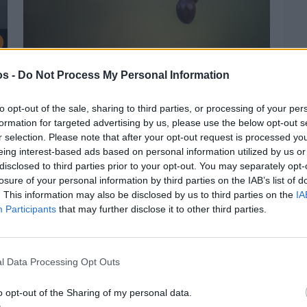
Πριν 2 ημέρες
os -
Do Not Process My Personal Information
Ελαιοκομικό Μητρώο: Ξεκινά η
προετοιμασία των ελαιοπαραγωγών στη
Χίο
to opt-out of the sale, sharing to third parties, or processing of your per
formation for targeted advertising by us, please use the below opt-out s
r selection. Please note that after your opt-out request is processed y
eing interest-based ads based on personal information utilized by us or
disclosed to third parties prior to your opt-out. You may separately opt-
losure of your personal information by third parties on the IAB’s list of
. This information may also be disclosed by us to third parties on the
IA
Participants
that may further disclose it to other third parties.
l Data Processing Opt Outs
o opt-out of the Sharing of my personal data.