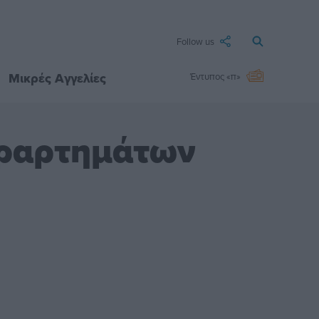
Follow us
Μικρές Αγγελίες
Έντυπος «π»
αραρτημάτων